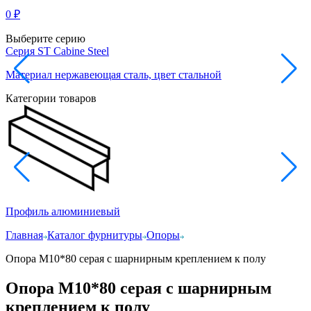
0
₽
Выберите серию
Серия ST Cabine Steel
С
Материал нержавеющая сталь, цвет стальной
М
Категории товаров
Профиль алюминиевый
Главная
Каталог фурнитуры
Опоры
Опора М10*80 серая с шарнирным креплением к полу
Опора М10*80 серая с шарнирным
креплением к полу