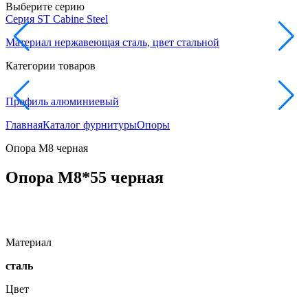
Выберите серию
Серия ST Cabine Steel
С
Материал нержавеющая сталь, цвет стальной
М
Категории товаров
Профиль алюминиевый
Главная
Каталог фурнитуры
Опоры
Опора М8 черная
Опора М8*55 черная
Материал
сталь
Цвет